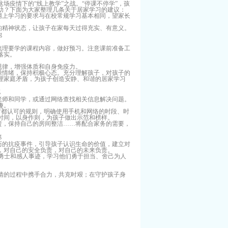
场疫情下的“线上教学”之战。“停课不停学”，孩
助？下面为大家整理几条关于居家学习的建议：
网上学习的要求与在校常规学习基本相同，望家长
的精神状态，让孩子在家每天过得充实、有意义。
梳理要学的课程内容，做好预习。注意课前准备工
落实。
规律，增强体质和自身免疫力。
躁情绪，保持积极心态。充分理解孩子，对孩子的
理家庭矛盾，为孩子创造安静、和谐的居家学习
老师和同学，或通过网络查找相关信息解决问题。
趣。
双方都认可的规则，明确使用手机和网络的时段、时
时间，以身作则，为孩子做出示范和榜样。
责，保持自己的房间整洁……将配合家务的需要，
历的抗疫事件，引导孩子认识生命的价值，建立对
，对自己的安全负责，对自己的未来负责。
”勇士和感人事迹，学习他们勇于担当、舍己为人
情的过程中携手合力，共克时艰；在守护孩子身