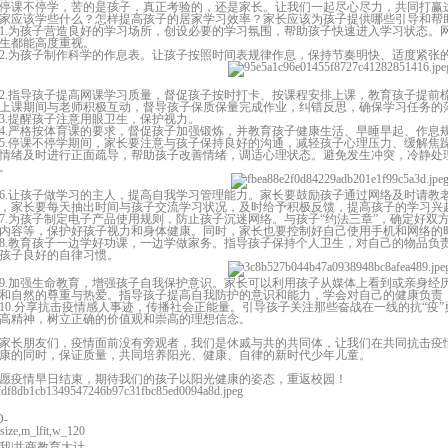
停课不停学，苦的是孩子，真正考验的，还是家长。让我们一起尽心尽力，共同打赢这
家应该学些什么？怎样提高孩子的居家学习效率？家长应该为孩子提供哪些引导和帮
1.为孩子营造良好的学习场所，创设必要的学习氛围，帮助孩子快速进入学习状态。
生都能高度重视。
2.为孩子制作科学的作息表。让孩子按照时间表规律作息，保持节奏明快、适度紧张
2.指导孩子提高网课学习质量，督促孩子按时打卡、按课程安排上课，教育孩子提前
上课期间与老师积极互动，督导孩子保质保量完成作业，纠错反思，确保学习任务的
3.提醒孩子注意用眼卫生，保护视力。
4.严格按体育课的要求，督促孩子加强锻炼，并教育孩子健康生活、早睡早起、作息
5.停课不停学期间，家长要注意与孩子保持良好的沟通，减轻孩子心理压力、缓解焦
情绪及时进行正面疏导，帮助孩子改善情绪，调适心理状态。避免发生冲突，冷静处
。
6.让孩子做学习的主人，提高自我学习管理能力。家长要鼓励孩子通过网络及时请教
，家长要每天抽出时间与孩子交流学习状况，及时给予积极反馈，提高孩子的学习兴
7.为孩子制定电子产品使用规则，防止孩子沉迷网络。与孩子“约法三章”，确定好
内容等，保护好孩子视力和身体健康。同时，家长也要控制好自己使用手机和网络的
8.教育孩子一边学好功课，一边学做家务。指导孩子保持个人卫生，对自己的物品负
孩子良好的自律习惯。
9.加强生命教育，增强孩子自我保护意识。家长可以利用孩子从媒体上看到或亲身经
和自然的尊重与热爱。指导孩子提高自我防护的意识和能力，学会对自己的健康负责
10.分享抗击疫情感人事迹，传播社会正能量。引导孩子关注那些奋战在一线的抗“疫
高精神，树立正确的价值观和崇高的理想信念。
家长朋友们，疫情面前没有旁观者，我们是休戚与共的共同体，让我们在共同抗击疫
康的同时，保证质量，共同培养阳光、健康、自律的新时代少年儿童。
愿疫情早日结束，期待我们的孩子以阳光健康的姿态，重返校园！
D-
我|共商教育大计