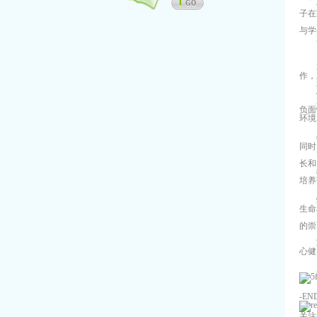
子在
与学
作，
负面
环境
同时
长和
培养
生命
的崇
心健
-EN
关注