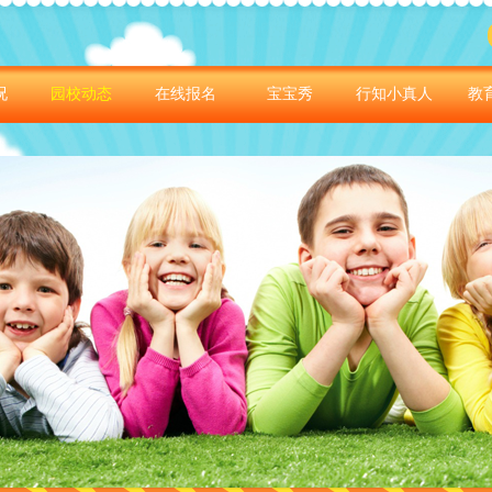
况
园校动态
在线报名
宝宝秀
行知小真人
教