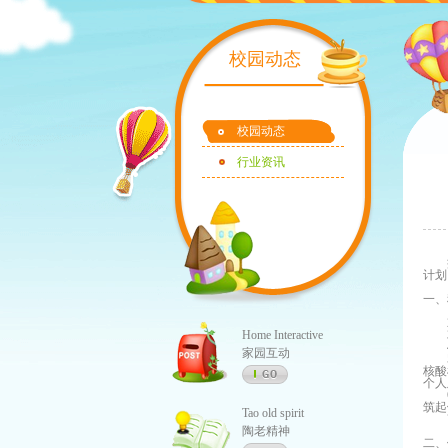
校园动态
校园动态
行业资讯
计划
一、
Home Interactive
家园互动
核酸
个人
筑起
Tao old spirit
陶老精神
二、