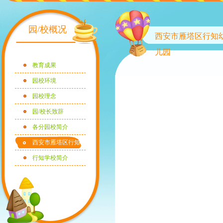
园/校概况
西安市雁塔区行知
儿园
教育成果
园校环境
园校理念
园/校长致辞
各分园校简介
西安市雁塔区行知
幼儿园
行知学校简介