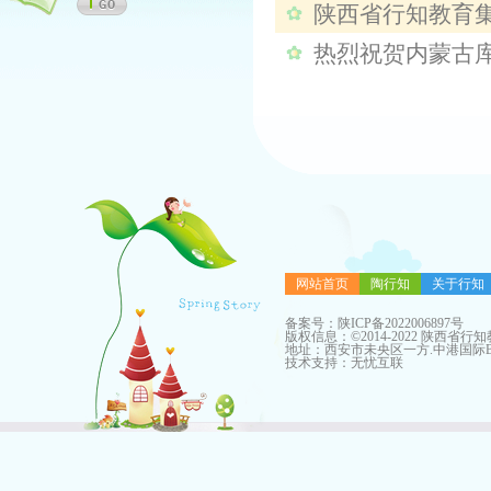
陕西省行知教育集
周年活动展示
热烈祝贺内蒙古
项目签约仪式
成功！
网站首页
陶行知
关于行知
备案号：
陕ICP备2022006897号
版权信息：©2014-2022 陕西省行
地址：西安市未央区一方.中港国际B座
技术支持：
无忧互联