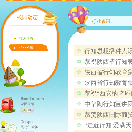
校园动态
行业资讯
校园动态
行业资讯
行知思想播种人
恭祝陕西省行知
都行知幼儿园
陕西省行知教育集
商业广场
陕西省行知教育集
恭祝“西安纳琦环
广场落成仪式暨
Home Interactive
中华陶行知宣讲
体验活动圆满成
家园互动
恭贺陕西国际商
Tao spirit
“走近行知 爱满
成功！
陶行知精神